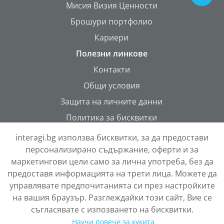
Мисия Визия Ценности
Брошури портфолио
Кариери
Полезни линкове
Контакти
Общи условия
Защита на личните данни
Политика за бисквитки
ONETEAM Portal
interagi.bg използва бисквитки, за да предостави
персонализирано съдържание, оферти и за
маркетингови цели само за лична употреба, без да
предоставя информацията на трети лица. Можете да
управлявате предпочитанията си през настройките
на вашия браузър. Разглеждайки този сайт, Вие се
съгласявате с изпозването на бисквитки.
Научи повече за кукита