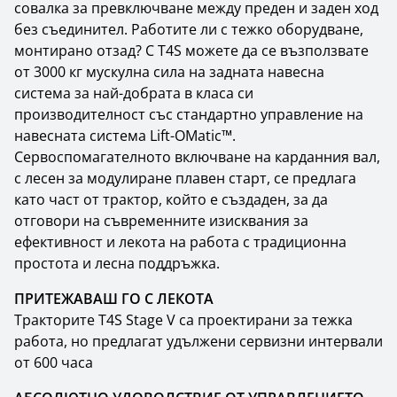
совалка за превключване между преден и заден ход
без съединител. Работите ли с тежко оборудване,
монтирано отзад? С T4S можете да се възползвате
от 3000 кг мускулна сила на задната навесна
система за най-добрата в класа си
производителност със стандартно управление на
навесната система Lift-OMatic™.
Сервоспомагателното включване на карданния вал,
с лесен за модулиране плавен старт, се предлага
като част от трактор, който е създаден, за да
отговори на съвременните изисквания за
ефективност и лекота на работа с традиционна
простота и лесна поддръжка.
ПРИТЕЖАВАШ ГО С ЛЕКОТА
Тракторите T4S Stage V са проектирани за тежка
работа, но предлагат удължени сервизни интервали
от 600 часа