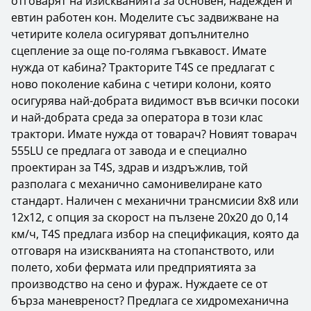
отговарят на изискванията за основен, надежден и
евтин работен кон. Моделите със задвижване на
четирите колела осигуряват допълнително
сцепление за още по-голяма гъвкавост. Имате
нужда от кабина? Тракторите T4S се предлагат с
ново поколение кабина с четири колони, която
осигурява най-добрата видимост във всички посоки
и най-добрата среда за оператора в този клас
трактори. Имате нужда от товарач? Новият товарач
555LU се предлага от завода и е специално
проектиран за T4S, здрав и издръжлив, той
разполага с механично самонивелиране като
стандарт. Наличен с механични трансмисии 8x8 или
12x12, с опция за скорост на пълзене 20x20 до 0,14
км/ч, T4S предлага избор на спецификация, която да
отговаря на изискванията на стопанството, или
полето, хоби фермата или предприятията за
производство на сено и фураж. Нуждаете се от
бърза маневреност? Предлага се хидромеханична