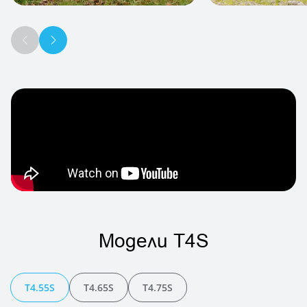
Модели T4S
T4.55S
T4.65S
T4.75S