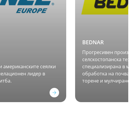
BEDNAR
Прогресивен произв
селскостопанска техн
и американските сеялки
специализирана в м
пелационен лидер в
обработка на почвата
итба.
торене и мулчиране.