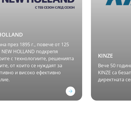
HOLLAND
на през 1895 г., повече от 125
и NEW HOLLAND подкрепя
KINZE
ите с технологиите, решенията
гите, от които се нуждаят за
Вече 50 годин
тивно и високо ефективно
KINZE са беза
лие.
директната се