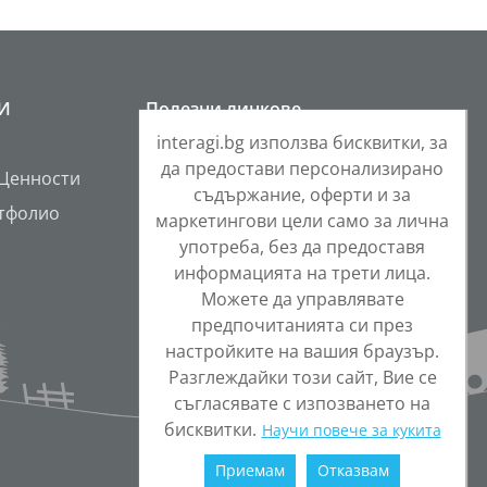
РИ
Полезни линкове
interagi.bg използва бисквитки, за
Контакти
да предостави персонализирано
 Ценности
Общи условия
съдържание, оферти и за
тфолио
Защита на личните данни
маркетингови цели само за лична
употреба, без да предоставя
Политика за бисквитки
информацията на трети лица.
ONETEAM Portal
Можете да управлявате
предпочитанията си през
настройките на вашия браузър.
Разглеждайки този сайт, Вие се
съгласявате с изпозването на
бисквитки.
Научи повече за кукита
Приемам
Отказвам