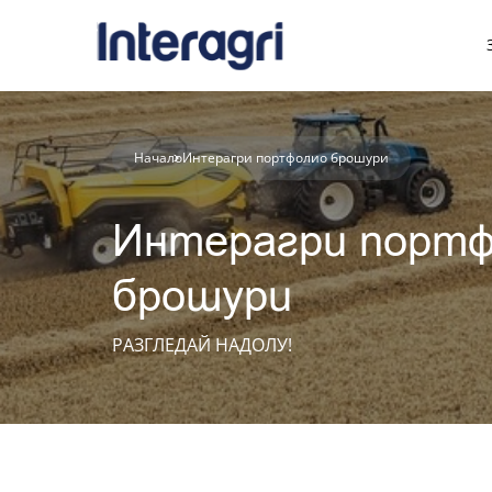
T7 LWB с PLM IN
Начало
Интерагри портфолио брошури
Интерагри портф
брошури
РАЗГЛЕДАЙ НАДОЛУ!