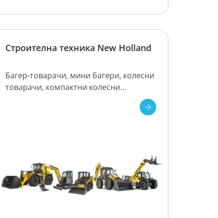
Строителна техника New Holland
Багер-товарачи, мини багери, колесни
товарачи, компактни колесни
товарачи, верижни мини товарачи.