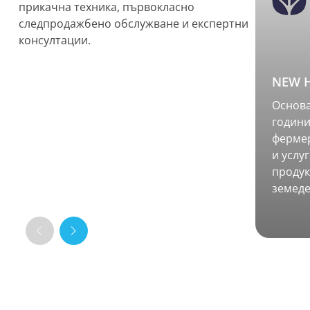
прикачна техника, първокласно
следпродажбено обслужване и експертни
консултации.
NEW 
Основа
годин
фермер
и услу
продук
земеде