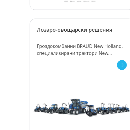
Лозаро-овощарски решения
Гроздокомбайни BRAUD New Holland,
специализирани трактори New
Holland, специализирана прикачна
техника Clemens, Interagri ProSolutions.