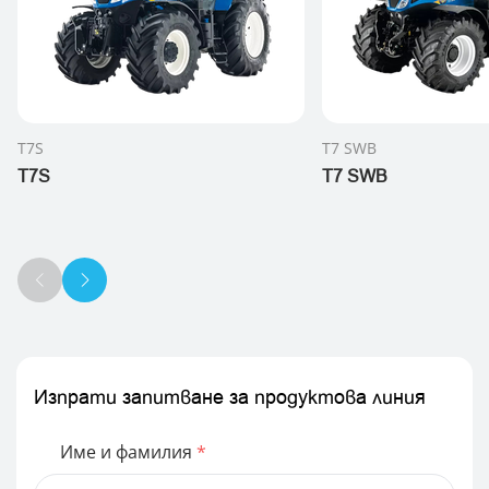
T7S
T7 SWB
T7S
T7 SWB
Изпрати запитване за продуктова линия
Име и фамилия