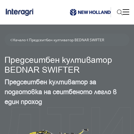
Начало
Предсеитбен култиватор BEDNAR SWIFTER
Предсеитбен култиватор
BEDNAR SWIFTER
тив
Предсеитбен култиватор за
подготовка на сеитбеното легло в
един проход