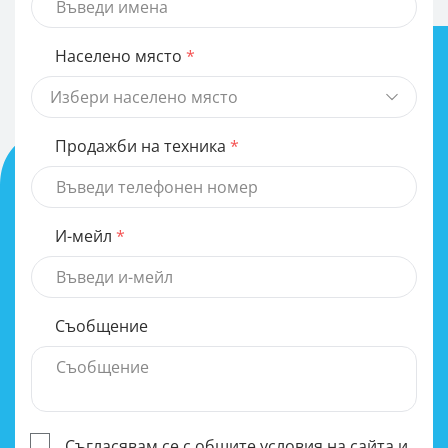
Населено място
Избери населено място
Продажби на техника
И-мейл
Съобщение
Съгласявам се с
общите условия
на сайта и