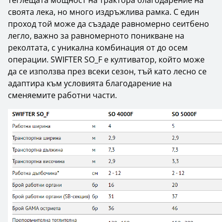
теглещата мощност на трактора благодарение на
своята лека, но много издръжлива рамка. С един
проход той може да създаде равномерно сеитбено
легло, важно за равномерното поникване на
реколтата, с уникална комбинация от до осем
операции. SWIFTER SO_F е култиватор, който може
да се използва през всеки сезон, тъй като лесно се
адаптира към условията благодарение на
сменяемите работни части.