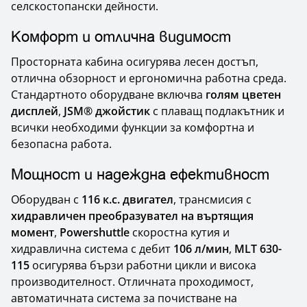
селскостопански дейности.
Комфорт и отлична видимост
Просторната кабина осигурява лесен достъп,
отлична обзорност и ергономична работна среда.
Стандартното оборудване включва
голям цветен
дисплей
,
JSM® джойстик
с плаващ подлакътник и
всички необходими функции за комфортна и
безопасна работа.
Мощност и надеждна ефективност
Оборудван с
116 к.с. двигател
, трансмисия с
хидравличен преобразувател на въртящия
момент
,
Powershuttle
скоростна кутия и
хидравлична система с дебит
106 л/мин
,
MLT 630-
115
осигурява бързи работни цикли и висока
производителност. Отличната проходимост,
автоматичната система за почистване на