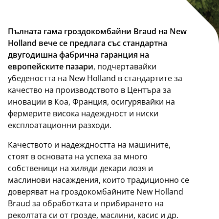
Пълната гама гроздокомбайни Braud
на New
Holland
вече се предлага със стандартна
двугодишна фабрична гаранция на
европейските пазари
, подчертавайки
убедеността на New Holland в стандартите за
качество на производството в Центъра за
иновации в Коа, Франция, осигурявайки на
фермерите висока надеждност и ниски
експлоатационни разходи.
Качеството и надеждността на машините,
стоят в основата на успеха за много
собственици на хиляди декари лозя и
маслинови насаждения, които традиционно се
доверяват на гроздокомбайните New Holland
Braud за обработката и прибирането на
реколтата си от грозде, маслини, касис и др.