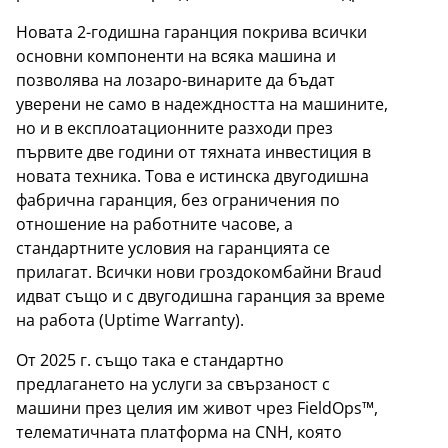
Новата 2-годишна гаранция покрива всички
основни компоненти на всяка машина и
позволява на лозаро-винарите да бъдат
уверени не само в надеждността на машините,
но и в експлоатационните разходи през
първите две години от тяхната инвестиция в
новата техника. Това е истинска двугодишна
фабрична гаранция, без ограничения по
отношение на работните часове, а
стандартните условия на гаранцията се
прилагат. Всички нови гроздокомбайни Braud
идват също и с двугодишна гаранция за време
на работа (Uptime Warranty).
От 2025 г. също така е стандартно
предлагането на услуги за свързаност с
машини през целия им живот чрез FieldOps™,
телематичната платформа на CNH, която