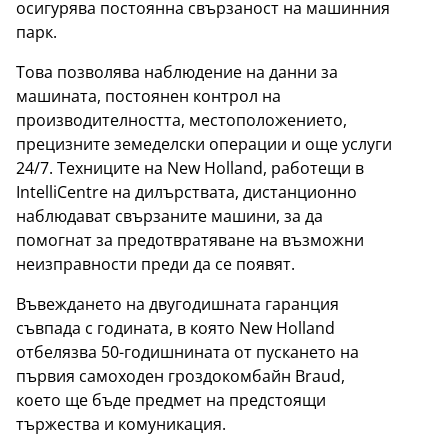
осигурява постоянна свързаност на машинния
парк.
Това позволява наблюдение на данни за
машината, постоянен контрол на
производителността, местоположението,
прецизните земеделски операции и още услуги
24/7. Техниците на New Holland, работещи в
IntelliCentre на дилърствата, дистанционно
наблюдават свързаните машини, за да
помогнат за предотвратяване на възможни
неизправности преди да се появят.
Въвеждането на двугодишната гаранция
съвпада с годината, в която New Holland
отбелязва 50-годишнината от пускането на
първия самоходен гроздокомбайн Braud,
което ще бъде предмет на предстоящи
тържества и комуникация.