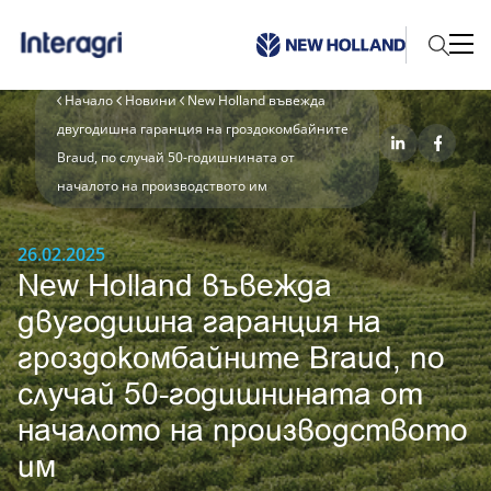
Начало
Новини
New Holland въвежда
двугодишна гаранция на гроздокомбайните
Braud, по случай 50-годишнината от
началото на производството им
26.02.2025
New Holland въвежда
двугодишна гаранция на
гроздокомбайните Braud, по
случай 50-годишнината от
началото на производството
им