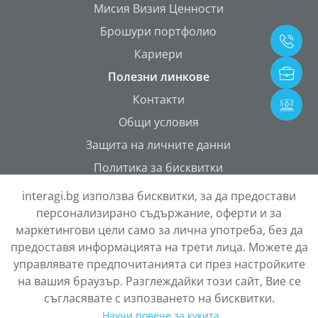
Мисия Визия Ценности
Брошури портфолио
Кариери
Полезни линкове
Контакти
Общи условия
Защита на личните данни
Политика за бисквитки
ONETEAM Portal
interagi.bg използва бисквитки, за да предостави
персонализирано съдържание, оферти и за
маркетингови цели само за лична употреба, без да
предоставя информацията на трети лица. Можете да
управлявате предпочитанията си през настройките
на вашия браузър. Разглеждайки този сайт, Вие се
съгласявате с изпозването на бисквитки.
Научи повече за кукита