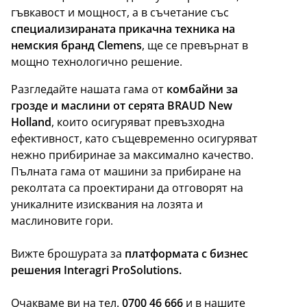
гъвкавост и мощност, а в съчетание със
специализираната прикачна техника на
немския бранд Clemens
, ще се превърнат в
мощно технологично решение.
Разгледайте нашата гама от
комбайни за
грозде и маслини от серята BRAUD New
Holland
, които осигуряват превъзходна
ефективност, като същевременно осигуряват
нежно прибиринае за максимално качество.
Пълната гама от машини за прибиране на
реколтата са проектирани да отговорят на
уникалните изисквания на лозята и
маслиновите гори.
Вижте брошурата за
платформата с бизнес
решения Interagri ProSolutions.
Очакваме ви на тел.
0700 46 666
и в
нашите