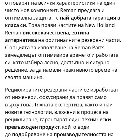
отговарят на всички характеристики на един
чисто нов компонент. Reman предлага и
оптимална защита – с
най-добрата гаранция в
класа си.
Това прави частите на New Holland
Reman
висококачествена, евтина
алтернатива
на оригиналните резервни части.
С опцията за използване на Reman Parts
земеделецът оптимизира времето и работата
си, като избира лесно, достъпно и сигурно
решение, за да намали неактивното време на
своята машина.
Рециклираните резервни части се изработват
от инженери, фокусирани да правят само
върху това. Тяхната експертиза, както и най-
новите технологии, вложени в процеса на
рециклиране, гарантират един
технически
превъзходен продукт
, който води
до
подобряване на производителността на