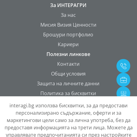
За ИНТЕРАГРИ
За нас
Мисия Визия Ценности
Брошури портфолио
Кариери
Полезни линкове
Контакти
Общи условия
Защита на личните данни
Политика за бисквитки
ONETEAM Portal
interagi.bg използва бисквитки, за да предостави
персонализирано съдържание, оферти и за
маркетингови цели само за лична употреба, без да
предоставя информацията на трети лица. Можете да
управлявате предпочитанията си през настройките