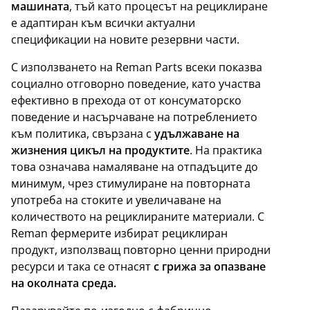
машината
, тъй като процесът на рециклиране
е адаптиран към всички актуални
спецификации на новите резервни части.
С използването на Reman Parts всеки показва
социално отговорно поведение, като участва
ефективно в прехода от от консуматорско
поведение и насърчаване на потреблението
към политика, свързана с
удължаване на
жизнения цикъл на продуктите
. На практика
това означава намаляване на отпадъците до
минимум, чрез стимулиране на повторната
употреба на стоките и увеличаване на
количеството на рециклираните материали. С
Reman фермерите избират рециклиран
продукт, използващ повторно ценни природни
ресурси и така се отнасят
с грижа за опазване
на околната среда.