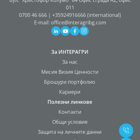
Бул. "Христофор Колумб" 64 Офис сграда А2, офис
011
0700 46 666 | +35924916666 (international)
E-mail: office@interagribg.com
За ИНТЕРАГРИ
За нас
Мисия Визия Ценности
Брошури портфолио
Кариери
Полезни линкове
Контакти
Общи условия
Защита на личните данни