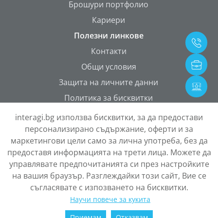
Брошури портфолио
Кариери
Полезни линкове
Контакти
Общи условия
Защита на личните данни
Политика за бисквитки
ONETEAM Portal
interagi.bg използва бисквитки, за да предостави
персонализирано съдържание, оферти и за
маркетингови цели само за лична употреба, без да
предоставя информацията на трети лица. Можете да
управлявате предпочитанията си през настройките
на вашия браузър. Разглеждайки този сайт, Вие се
съгласявате с изпозването на бисквитки.
Научи повече за кукита
Copyright © 2026 InterAGRI
Приемам
Отказвам