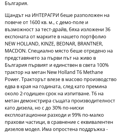
България.
Щандът на ИНТЕРАГРИ беше разположен на
повече от 1600 кв. м., с демо-поле и
възможност за тест-драйв, бяха изложени 36
експоната от марките в нашето портфолио
NEW HOLLAND, KINZE, BEDNAR, BRANTNER,
MACDON. Специално място беше отредено на
представянето за първи път на живо в
България първият и единствен в света 100%
трактор на метан New Holland T6 Methane
Power. Тракторът влезе в масово производство
едва в края на годината, след като премина
около 2-годишен срок на изпитване. T6 на
метан демонстрира същата производителност
като дизела, но с до 30% по-ниски
експлоатационни разходи и 99% по-малко
прахови частици, в сравнение с еквивалентен
дизелов модел. Има опростена поддръжка -