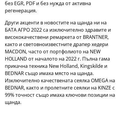
без EGR, PDF и без нужда от активна
регенерация.
Други акценти в новостите на щанда ни на
БАТА АГРО 2022 са изключително здравите и
висококачествени ремаркета от BRANTNER,
както и световноизвестните драпер хедери
MACDON, часто от портфолиото на NEW
HOLLAND от началото на 2022 г. Пълна гама
прикачна техника New Holland, Kingskilde и
BEDNAR също имаха място на щанда.
Изключително качествената сеялка OMEGA на
BEDNAR, както и пролетните сеялки на KINZE с
99% точност също имаха ключови позиции на
щанда.