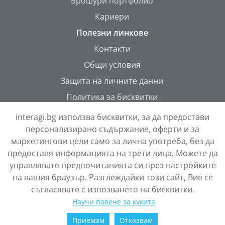
Брошури портфолио
Кариери
Полезни линкове
Контакти
Общи условия
Защита на личните данни
Политика за бисквитки
ONETEAM Portal
interagi.bg използва бисквитки, за да предостави
персонализирано съдържание, оферти и за
маркетингови цели само за лична употреба, без да
предоставя информацията на трети лица. Можете да
управлявате предпочитанията си през настройките
на вашия браузър. Разглеждайки този сайт, Вие се
съгласявате с изпозването на бисквитки.
Научи повече за кукита
Copyright © 2026 InterAGRI
Приемам
Отказвам