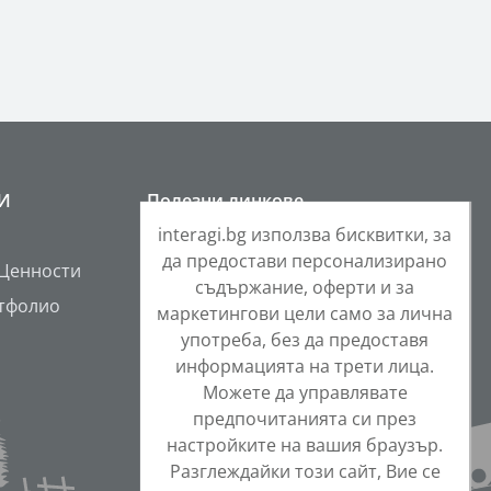
РИ
Полезни линкове
interagi.bg използва бисквитки, за
Контакти
да предостави персонализирано
 Ценности
Общи условия
съдържание, оферти и за
тфолио
Защита на личните данни
маркетингови цели само за лична
употреба, без да предоставя
Политика за бисквитки
информацията на трети лица.
ONETEAM Portal
Можете да управлявате
предпочитанията си през
настройките на вашия браузър.
Разглеждайки този сайт, Вие се