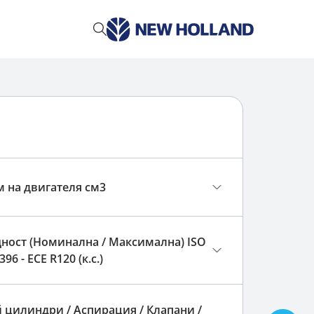
LM Intelligence™
T6 ELECTRO/ DYNAMIC/ AUTO COMMAND
 на двигателя см3
ост (Номинална / Максимална) ISO
96 - ECE R120 (к.с.)
 цилиндри / Аспирация / Клапани /