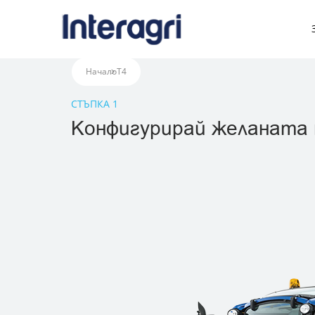
T7 LWB с PLM IN
Начало
T4
СТЪПКА 1
Конфигурирай желаната