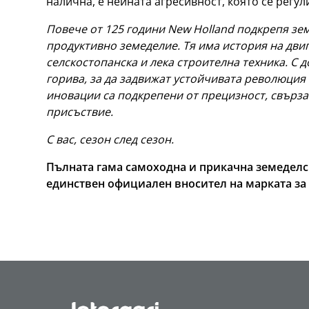
налична, е нейната агресивност, която се регул
Повече от 125 години New Holland подкрепя зем
продуктивно земеделие. Тя има история на дви
селскостопанска и лека строителна техника. С
горива, за да задвижат устойчивата революция 
иновации са подкрепени от прецизност, свърза
присъствие.
С вас, сезон след сезон.
Пълната гама самоходна и прикачна земеделс
единствен официален вносител на марката за с