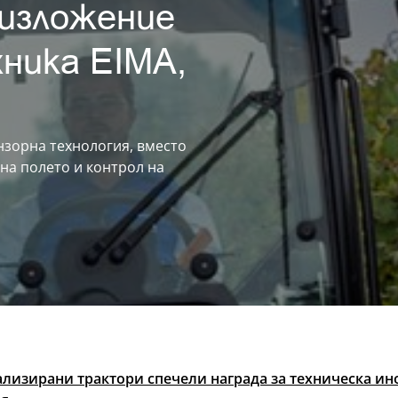
изложение
хника EIMA,
нзорна технология, вместо
 на полето и контрол на
ализирани трактори спечели награда за техническа и