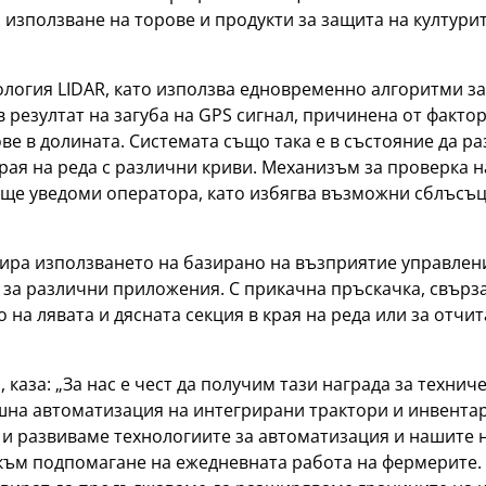
зползване на торове и продукти за защита на културит
ология LIDAR, като използва едновременно алгоритми з
 резултат на загуба на GPS сигнал, причинена от фактор
ве в долината. Системата също така е в състояние да р
рая на реда с различни криви. Механизъм за проверка н
ще уведоми оператора, като избягва възможни сблъсъц
ира използването на базирано на възприятие управлени
за различни приложения. С прикачна пръскачка, свърза
 на лявата и дясната секция в края на реда или за отч
каза: „За нас е чест да получим тази награда за технич
шна автоматизация на интегрирани трактори и инвента
и развиваме технологиите за автоматизация и нашите н
 към подпомагане на ежедневната работа на фермерите.