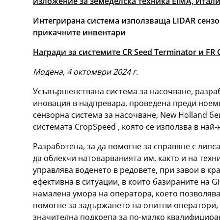
изложение за земеделска техника EIMA, Итал
Интегрирана система използваща LIDAR сензорн
прикачните инвентари
Награди за системите CR Seed Terminator и FR
Модена, 4 октомври 2024 г.
Усъвършенствана система за насочване, разраб
иновация в надпревара, проведена преди ноем
сензорна система за насочване, New Holland бе
системата CropSpeed , която се използва в най
Разработена, за да помогне за справяне с лип
да облекчи натоварванията им, както и на техн
управлява воденето в редовете, при завои в кра
ефективна в ситуации, в които базираните на 
намалена умора на оператора, което позволява
помогне за задържането на опитни оператори, 
значителна подкрепа за по-малко квалифициран