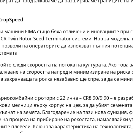
ивират да продължаваме да разширяваме границите на и
 CropSpeed
и машини EIMA също бяха отличени и иновациите при 
CR Twin Rotor Seed Terminator системи. Нов за моделна
да позволи на операторите да използват пълния потенци
стемата
йто следи скоростта на потока на културата. Ако това з
ляване на скоростта напред и минимизиране на риска о
а захранващата ролка незабавно ще спре, за да се мин
ърнокомбайни с ротори с 22 инча – CR8.90/9.90 – е разр
кови мелници върху корпус на цев, за да убият семенат
окълнат на земята. Благодарение на тази нова функция,
 на процеса на прибиране на реколтата, намалявайки у
ите плевели. Ключова характеристика на технологията, 