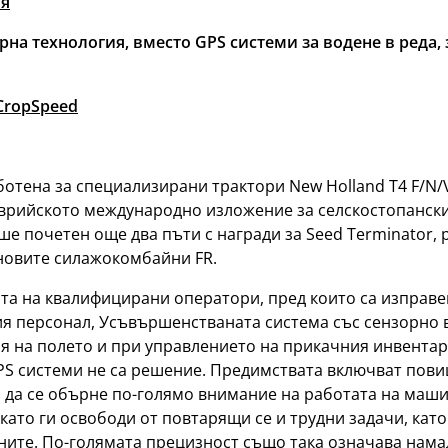
ия
а технология, вместо GPS системи за водене в реда, з
 CropSpeed
отена за специализирани трактори New Holland T4 F/N/V
врийското международно изложение за селскостопански
ше почетен още два пъти с награди за Seed Terminator, 
-новите силажокомбайни FR.
сата на квалифицирани оператори, пред които са изправ
ия персонал, Усъвършенстваната система със сензорно в
я на полето и при управлението на прикачния инвентар. 
GPS системи не са решение. Предимствата включват пов
 да се обърне по-голямо внимание на работата на маши
като ги освободи от повтарящи се и трудни задачи, ка
ите. По-голямата прецизност също така означава намал