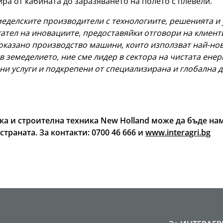
ира от кабината до заразяването на полето с плевели.
еделските производители с технологиите, решенията и ус
гател на иновациите, предоставяйки отговори на клиент
 доказано производство машини, които използват най-но
в земеделието, ние сме лидер в сектора на чистата енер
ни услуги и подкрепени от специализирана и глобална 
ка и строителна техника New Holland може да бъде н
траната. За контакти: 0700 46 666 и
www.interagri.bg