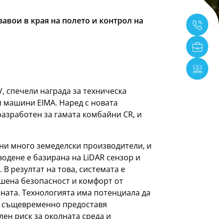
авои в края на полето и контрол на
, спечели награда за техническа
 машини EIMA. Наред с новата
разработен за гамата комбайни CR, и
ени много земеделски производители, и
одене е базирана на LiDAR сензор и
В резултат на това, системата е
ишена безопасност и комфорт от
ната. Технологията има потенциала да
то същевременно предоставя
ен риск за околната среда и