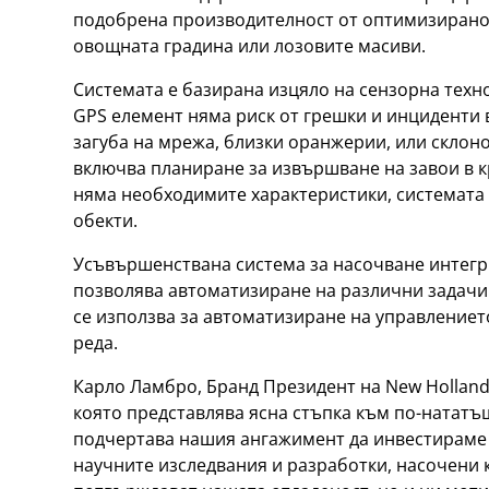
подобрена производителност от оптимизирано и
овощната градина или лозовите масиви.
Системата е базирана изцяло на сензорна техн
GPS елемент няма риск от грешки и инциденти в
загуба на мрежа, близки оранжерии, или склоно
включва планиране за извършване на завои в к
няма необходимите характеристики, системата 
обекти.
Усъвършенствана система за насочване интегр
позволява автоматизиране на различни задачи 
се използва за автоматизиране на управлението
реда.
Карло Ламбро, Бранд Президент на New Holland, 
която представлява ясна стъпка към по-нататъ
подчертава нашия ангажимент да инвестираме 
научните изследвания и разработки, насочени