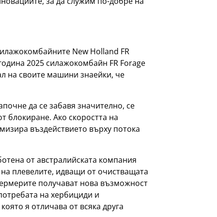
новациите, за да служим по-добре на
силажокомбайните New Holland FR
 година 2025 силажокомбайн FR Forage
ал на своите машини знаейки, че
апочне да се забавя значително, се
т блокиране. Ако скоростта на
имизира въздействието върху потока
аботена от австралийската компания
а на плевелите, идващи от очистващата
 фермерите получават нова възможност
потребата на хербициди и
която я отличава от всяка друга