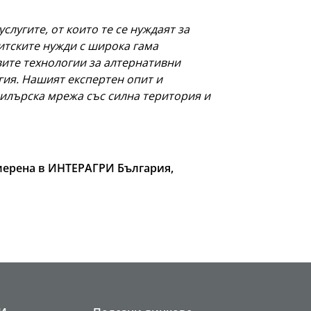
лугите, от които те се нуждаят за
итските нужди с широка гама
вите технологии за алтернативни
гия. Нашият експертен опит и
дилърска мрежа със силна територия и
амерена в ИНТЕРАГРИ България,