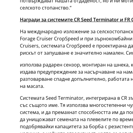
потвърждават нашата отдаденост, но и ни мот
селското стопанство.“
Награди за системите CR Seed Terminator и FR
На международно изложение за селскостопанск
Forage Cruiser CropSpeed и при зърнокомбайни 
Cruisers, системата CropSpeed е проектирана 
рискът от запушване е значително намален. Си
използва радарен сензор, монтиран на шнека, ко
издава предупреждение за насърчаване на нама
разтоварване спадне допълнително, работата н
на масата.
Системата Seed Terminator, интегрирана в CR з
със същото име. Тя използва многостепенни чу
система, и да премахнат способността им да п
да унищожават семената на плевелите по време
подобрявайки капацитета за борба с резистентн