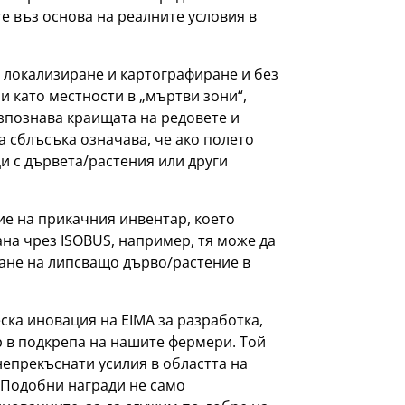
е въз основа на реалните условия в
а локализиране и картографиране и без
и като местности в „мъртви зони“,
азпознава краищата на редовете и
а сблъсъка означава, че ако полето
и с дървета/растения или други
е на прикачния инвентар, което
на чрез ISOBUS, например, тя може да
итане на липсващо дърво/растение в
еска иновация на EIMA за разработка,
р в подкрепа на нашите фермери. Той
епрекъснати усилия в областта на
 Подобни награди не само