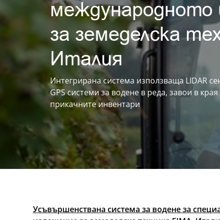
международното 
за земеделска те
Италия
Интегрирана система използваща LIDAR се
GPS системи за водене в реда, завои в края
прикачните инвентари
Усъвършенствана система за водене за специ