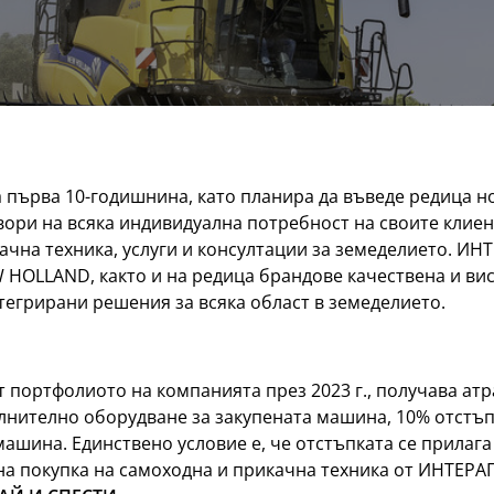
а първа 10-годишнина, като планира да въведе редица н
овори на всяка индивидуална потребност на своите кли
ачна техника, услуги и консултации за земеделието. И
 HOLLAND, както и на редица брандове качествена и ви
тегрирани решения за всяка област в земеделието.
т портфолиото на компанията през 2023 г., получава ат
лнително оборудване за закупената машина, 10% отстъп
машина. Единствено условие е, че отстъпката се прилага
на покупка на самоходна и прикачна техника от ИНТЕРАГ