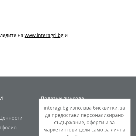
следите на
www.interagri.bg
и
РИ
Полезни линкове
interagi.bg използва бисквитки, за
Контакти
да предостави персонализирано
 Ценности
Общи условия
съдържание, оферти и за
тфолио
Защита на личните данни
маркетингови цели само за лична