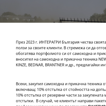
През 2023 г. ИНТЕРАГРИ България чества своят
ползи за своите клиенти. В стремежа си да отг
обогатява портфолиото си от самоходна и прик
вносител на самоходна и прикачна техника NEW
KINZE, BEDNAR, BRANTNER и др., предлагайки ин
Всеки, закупил самоходна и прикачна техника о
включващ: 10% отстъпка от стойността на допъ
10% отстъпка от резервни части за закупената 
отстъпки. В случай, че клиентът направи пакет