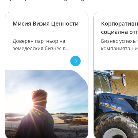
Мисия Визия Ценности
Корпоратив
социална от
Доверен партньор на
Бизнес успехът
земеделския бизнес в
компанията ни
България
свързан със с
да ставаме по-
правим добро 
общност.