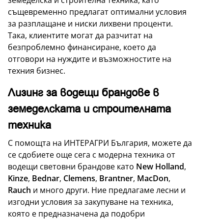
земеделска и строителна техника, като
същевременно предлагат оптимални условия
за разплащане и ниски лихвени проценти.
Така, клиентите могат да разчитат на
безпроблемно финансиране, което да
отговори на нуждите и възможностите на
техния бизнес.
Лизинг за водещи брандове в
земеделската и строителната
техника
С помощта на ИНТЕРАГРИ България, можете да
се сдобиете още сега с модерна техника от
водещи световни брандове като
New Holland
,
Kinze
,
Bednar
,
Clemens
,
Brantner
,
MacDon
,
Rauch
и много други. Ние предлагаме лесни и
изгодни условия за закупуване на техника,
която е предназначена да подобри