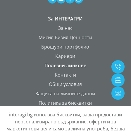
За ИНТЕРАГРИ
За нас
Мисия Визия Ценности
Брошури портфолио
Кариери
Полезни линкове
Контакти
Общи условия
Защита на личните данни
Политика за бисквитки
ONETEAM Portal
interagi.bg използва бисквитки, за да предостави
персонализирано съдържание, оферти и за
маркетингови цели само за лична употреба, без да